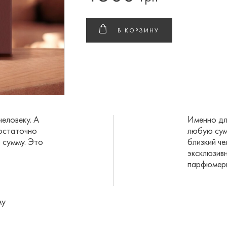
В КОРЗИНУ
еловеку. А
Именно дл
Достаточно
любую сум
 сумму. Это
близкий ч
эксклюзивн
парфюмери
му