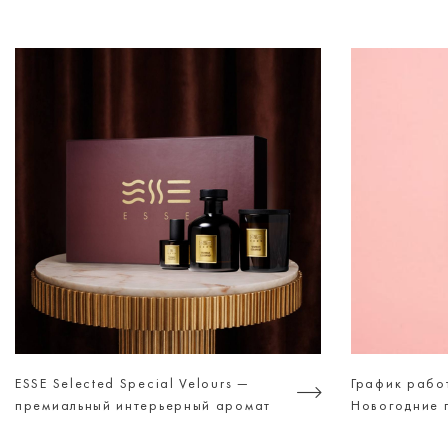
ESSE Selected Special Velours —
График рабо
премиальный интерьерный аромат
Новогодние 
для тех, кто ценит атмосферу, а не