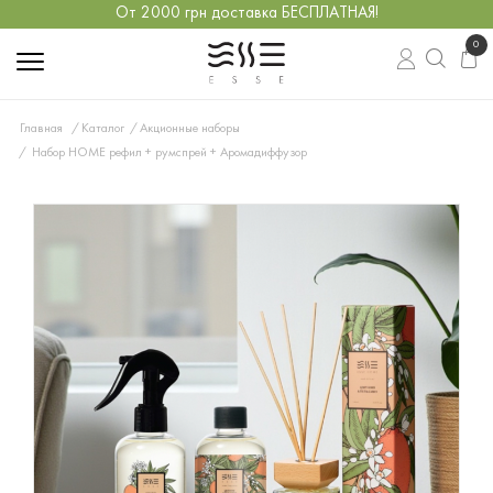
От 2000 грн доставка БЕСПЛАТНАЯ!
0
Главная
Каталог
Акционные наборы
Набор HOME рефил + румспрей + Аромадиффузор