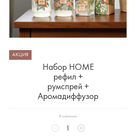
АКЦИЯ
Набор HOME
рефил +
румспрей +
Аромадиффузор
В наличии