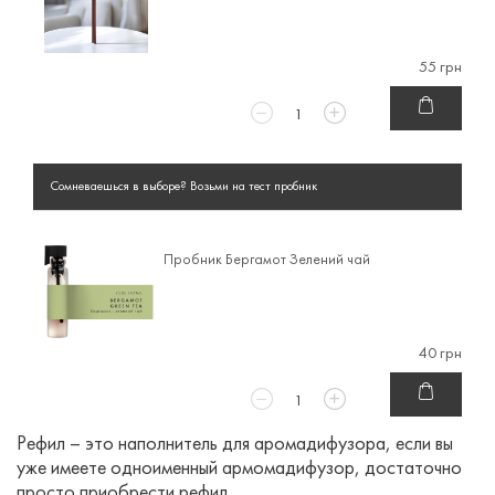
55 грн
Сомневаешься в выборе? Возьми на тест пробник
Пробник Бергамот Зелений чай
40 грн
Рефил – это наполнитель для аромадифузора, если вы
уже имеете одноименный армомадифузор, достаточно
просто приобрести рефил