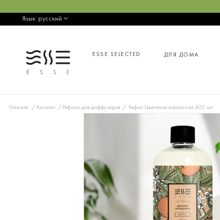
Язык:
русский
ESSE SELECTED
ДЛЯ ДОМА
Главная
Каталог
Рефилы для диффузоров
Рефил Цветение апельсина 400 мл