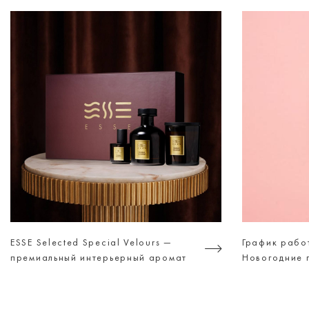
ESSE Selected Special Velours —
График рабо
премиальный интерьерный аромат
Новогодние 
для тех, кто ценит атмосферу, а не
просто дизайн