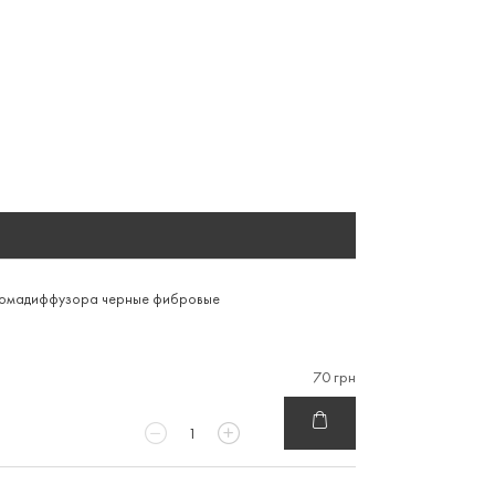
ромадиффузора черные фибровые
70 грн