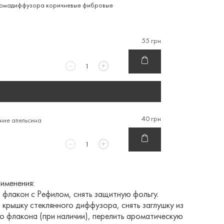
ромадиффузора коричневые фибровые
55 грн
40 грн
ние апельсина
именения:
 флакон с Рефилом, снять защитную фольгу.
 крышку стеклянного диффузора, снять заглушку из
о флакона (при наличии), перелить ароматическую