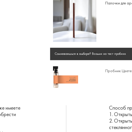
Палочки для а
Сомневаешься в выборе? Возьми на тест пробник
Пробник Цвете
же имеете
Способ пр
обрести
1. Открыть
2. Открыть
стеклянног