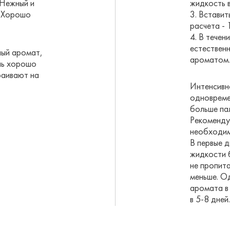
 Нежный и
жидкость в
. Хорошо
3. Вставит
расчета - 
4. В течен
естествен
ый аромат,
ароматом.
нь хорошо
раивают на
Интенсивн
одновреме
больше па
Рекомендуе
необходим
В первые 
жидкости 
не пропит
меньше. О
аромата в
в 5-8 дней.