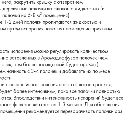
 него, закрутить крышку с отверстием.
ь деревянные палочки во флакон с жидкостью (из
2
1 палочка на 5-8 м
помещения).
ие 1-2 дней палочки пропитаются жидкостью и
ным путем испарения наполнят помещение приятным
ость испарения можно регулировать количеством
нно вставленных в Аромадиффузор палочек (чем
лочек, тем более насыщенный будет аромат).
м начинать с 3-4 палочек и добавлять их по мере
ости.
дни с начала использования нового флакона расход
будет более интенсивным, пока все палочки полностью
аются. Впоследствии интенсивность испарений будет все
дного флакона хватает на 1-3 месяца. Для обновления
 помещении рекомендуется переворачивать палочки раз