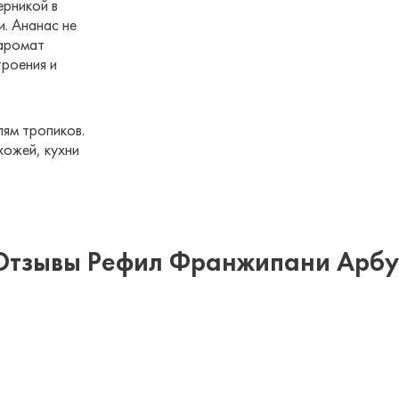
ерникой в
и. Ананас не
 аромат
троения и
ям тропиков.
хожей, кухни
Отзывы Рефил Франжипани Арбу