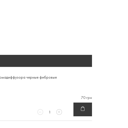
ромадиффузора черные фибровые
70 грн