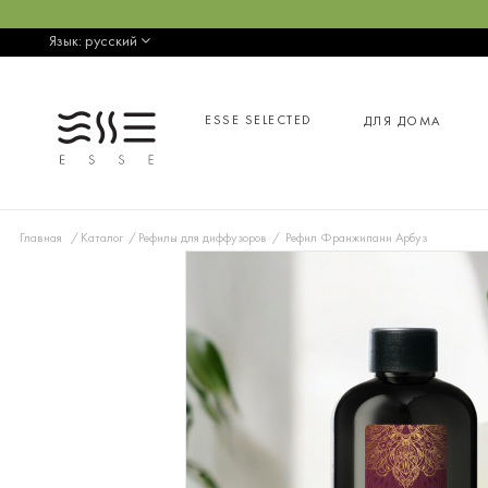
Язык:
русский
ESSE SELECTED
ДЛЯ ДОМА
Главная
Каталог
Рефилы для диффузоров
Рефил Франжипани Арбуз