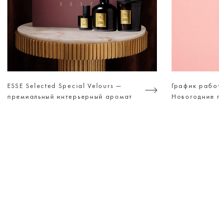
ESSE Selected Special Velours —
График рабо
премиальный интерьерный аромат
Новогодние 
для тех, кто ценит атмосферу, а не
просто дизайн