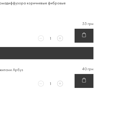
ромадиффузора коричневые фибровые
55 грн
40 грн
жипани Арбуз