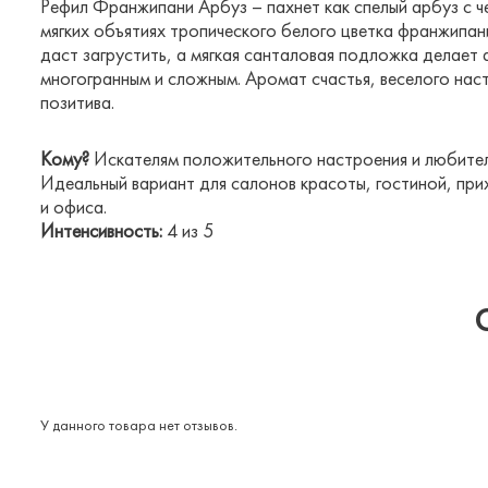
Рефил Франжипани Арбуз – пахнет как спелый арбуз с ч
мягких объятиях тропического белого цветка франжипан
даст загрустить, а мягкая санталовая подложка делает
многогранным и сложным. Аромат счастья, веселого нас
позитива.
Кому?
Искателям положительного настроения и любител
Идеальный вариант для салонов красоты, гостиной, при
и офиса.
Интенсивность:
4 из 5
У данного товара нет отзывов.