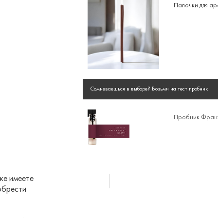
Палочки для а
Сомневаешься в выборе? Возьми на тест пробник
Пробник Фран
же имеете
обрести