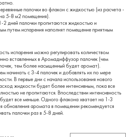
ратно.
еревянные палочки во флакон с жидкостью (из расчета -
на 5-8 м2 помещения).
 1-2 дней палочки пропитаются жидкостью и
ным путем испарения наполнят помещение приятным
ость испарения можно регулировать количеством
нно вставленных в Аромадиффузор палочек (чем
лочек, тем более насыщенный будет аромат).
м начинать с 3-4 палочек и добавлять их по мере
ости. В первые дни с начала использования нового
асход жидкости будет более интенсивным, пока все
олностью не пропитаются. Впоследствии интенсивность
 будет все меньше. Одного флакона хватает на 1-3
ля обновления аромата в помещении рекомендуется
вать палочки раз в 5-8 дней.