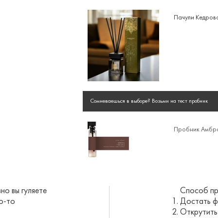
Пачули Кедров
Сомневаешься в выборе? Возьми на тест пробник
Пробник Амбр
о вы гуляете
Способ пр
то-то
Достать ф
Открутить