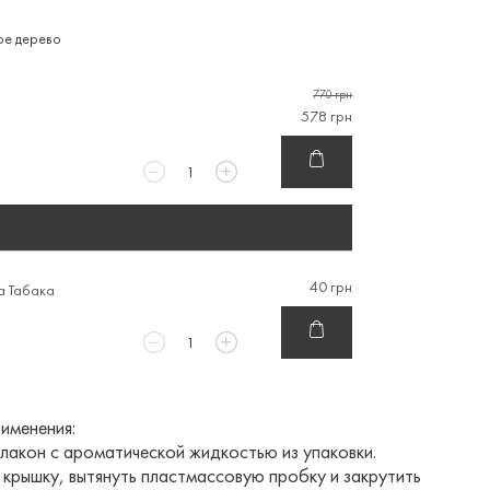
ое дерево
770 грн
578 грн
40 грн
а Табака
именения:
лакон с ароматической жидкостью из упаковки.
 крышку, вытянуть пластмассовую пробку и закрутить