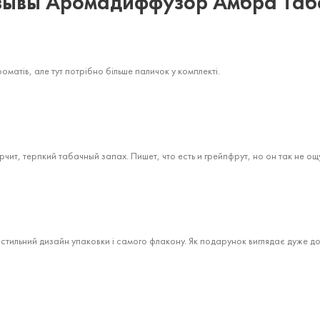
зывы Аромадиффузор Амбра Таб
оматів, але тут потрібно більше паличок у комплекті.
чит, терпкий табачный запах. Пишет, что есть и грейпфрут, но он так не 
 стильний дизайн упаковки і самого флакону. Як подарунок виглядає дуже д