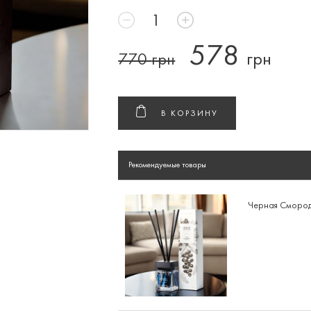
578
грн
770
грн
В КОРЗИНУ
Рекомендуемые товары
Черная Смород