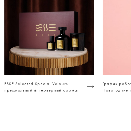
ESSE Selected Special Velours —
График рабо
премиальный интерьерный аромат
Новогодние 
для тех, кто ценит атмосферу, а не
просто дизайн