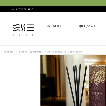
Язык:
русский
ESSE SELECTED
ДЛЯ ДОМА
Главная
Каталог
Диффузоры
Аромадиффузор Амбра Табака