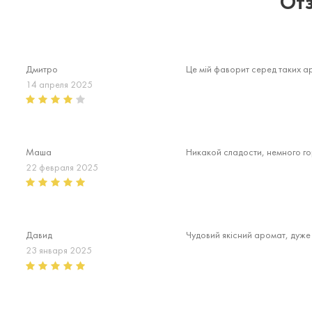
От
Дмитро
Це мій фаворит серед таких ар
14 апреля 2025
Маша
Никакой сладости, немного гор
22 февраля 2025
Давид
Чудовий якісний аромат, дуже
23 января 2025