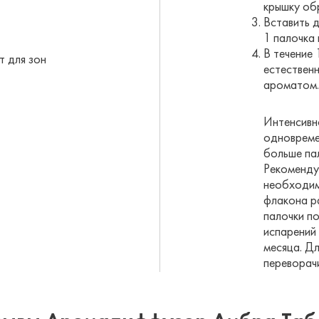
крышку об
Вставить д
1 палочка 
В течение
 для зон
естествен
ароматом.
Интенсивн
одновреме
больше па
Рекомендуе
необходим
флакона р
палочки п
испарений
месяца. Д
переворачи