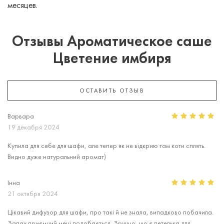
месяцев.
Отзывы Ароматическое саше
Цветение имбиря
ОСТАВИТЬ ОТЗЫВ
Варвара
19 декабря 2024
Купила для себе для шафи, але тепер як не відкрию там коти сплять.
Видно дуже натуральний аромат)
Інна
21 октября 2024
Цікавий дифузор для шафи, про такі й не знала, випадково побачила.
Запах приємний мені подобається. Зручно, що є петелька для