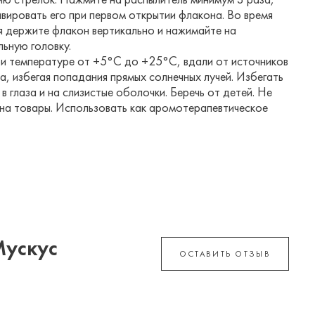
ию стрелок. Нажмите на распылитель минимум 3 раза,
вировать его при первом открытии флакона. Во время
я держите флакон вертикально и нажимайте на
ьную головку.
ри температуре от +5°С до +25°С, вдали от источников
ла, избегая попадания прямых солнечных лучей. Избегать
в глаза и на слизистые оболочки. Беречь от детей. Не
 на товары. Использовать как аромотерапевтическое
Мускус
ОСТАВИТЬ ОТЗЫВ