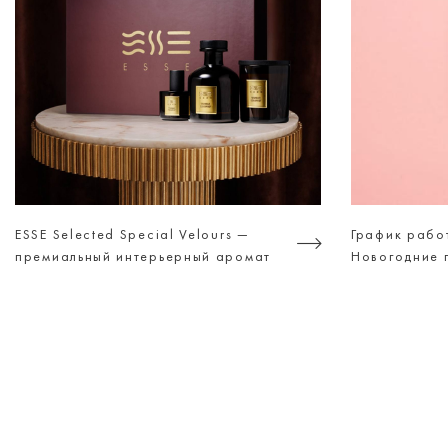
ESSE Selected Special Velours —
График рабо
премиальный интерьерный аромат
Новогодние 
для тех, кто ценит атмосферу, а не
просто дизайн