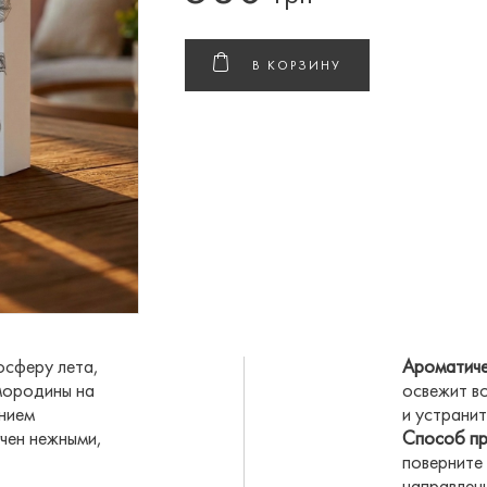
В КОРЗИНУ
осферу лета,
Ароматиче
мородины на
освежит в
нием
и устранит
гчен нежными,
Способ пр
поверните