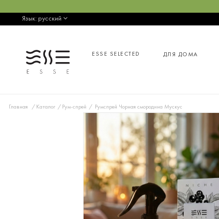
Язык:
русский
ESSE SELECTED
ДЛЯ ДОМА
Главная
Каталог
Рум-спрей
Румспрей Чорная смородина Мускус