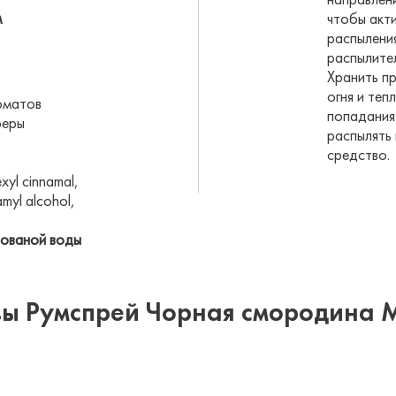
направлен
м
чтобы акти
распылени
распылител
Хранить п
огня и теп
оматов
попадания 
феры
распылять
средство.
xyl cinnamal,
namyl alcohol,
ованой воды
ы Румспрей Чорная смородина 