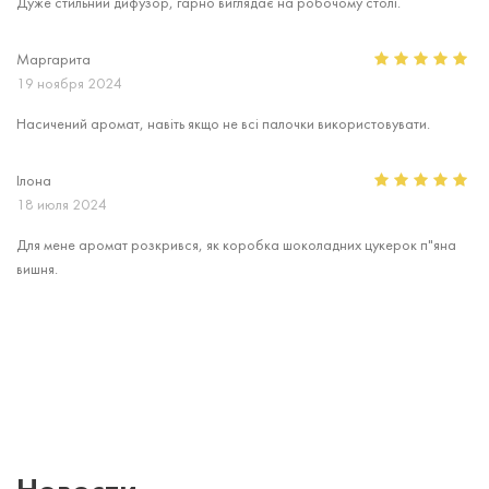
Дуже стильний дифузор, гарно виглядає на робочому столі.
Маргарита
19 ноября 2024
Насичений аромат, навіть якщо не всі палочки використовувати.
Ілона
18 июля 2024
Для мене аромат розкрився, як коробка шоколадних цукерок п"яна
вишня.