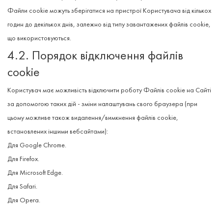
Файли cookie можуть зберігатися на пристрої Користувача від кількох
годин до декількох днів, залежно від типу завантажених файлів cookie,
що використовуються.
4.2. Порядок відключення файлів
cookie
Користувач має можливість відключити роботу Файлів cookie на Сайті
за допомогою таких дій - зміни налаштувань свого браузера (при
цьому можливе також видалення/вимкнення файлів cookie,
встановлених іншими вебсайтами):
Для
Google Chrome
.
Для
Firefox
.
Для
Microsoft Edge
.
Для
Safari
.
Для
Opera
.