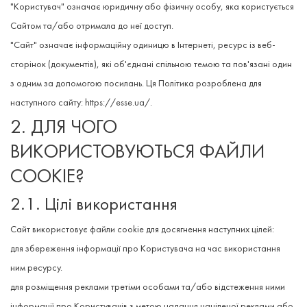
"Користувач" означає юридичну або фізичну особу, яка користується
Сайтом та/або отримала до неї доступ.
"Сайт" означає інформаційну одиницю в Інтернеті, ресурс із веб-
сторінок (документів), які об'єднані спільною темою та пов'язані один
з одним за допомогою посилань. Ця Політика розроблена для
наступного сайту: https://esse.ua/.
2. ДЛЯ ЧОГО
ВИКОРИСТОВУЮТЬСЯ ФАЙЛИ
COOKIE?
2.1. Цілі використання
Сайт використовує файли cookie для досягнення наступних цілей:
для збереження інформації про Користувача на час використання
ним ресурсу.
для розміщення реклами третіми особами та/або відстеження ними
інформації про Користувачів з метою надання націленої реклами або