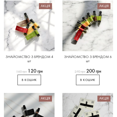
АКЦІЯ
АКЦІЯ
ЗНАЙОМСТВО
З
БРЕНДОМ
4
ЗНАЙОМСТВО
З
БРЕНДОМ
6
шт
шт
120
200
грн
грн
160
грн
240
грн
В КОШИК
В КОШИК
АКЦІЯ
АКЦІЯ