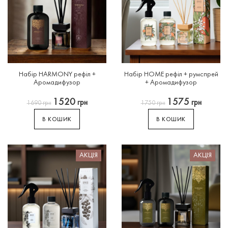
Набір
HARMONY
рефіл
+
Набір
HOME
рефіл
+
румспрей
Аромадифузор
+
Аромадифузор
1520
1575
грн
грн
1690
грн
1750
грн
В КОШИК
В КОШИК
АКЦІЯ
АКЦІЯ