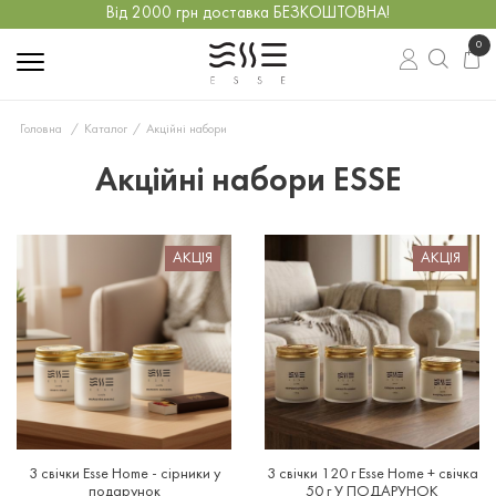
Від 2000 грн доставка БЕЗКОШТОВНА!
0
Головна
Каталог
Акційні набори
Акційні набори ESSE
АКЦІЯ
АКЦІЯ
3
свічки
Esse
Home
-
сірники
у
3
свічки
120
г
Esse
Home
+
свічка
подарунок
50
г
У
ПОДАРУНОК