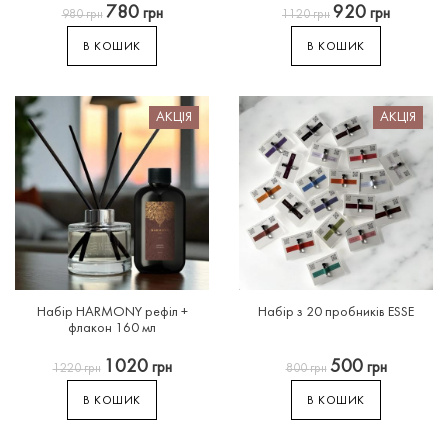
780
920
грн
грн
980
грн
1120
грн
В КОШИК
В КОШИК
АКЦІЯ
АКЦІЯ
Набір
HARMONY
рефіл
+
Набір
з
20
пробників
ESSE
флакон
160
мл
1020
500
грн
грн
1220
грн
800
грн
В КОШИК
В КОШИК