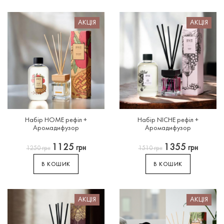
АКЦІЯ
АКЦІЯ
Набір
HOME
рефіл
+
Набір
NICHE
рефіл
+
Аромадифузор
Аромадифузор
1125
1355
грн
грн
1250
грн
1510
грн
В КОШИК
В КОШИК
АКЦІЯ
АКЦІЯ