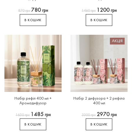
780
1200
грн
грн
870
грн
1460
грн
В КОШИК
В КОШИК
АКЦІЯ
Набір
рефіл
400
мл
+
Набір
2
дифузора
+
2
рефіла
Аромадифузор
400
мл
1485
2970
грн
грн
1650
грн
3300
грн
В КОШИК
В КОШИК