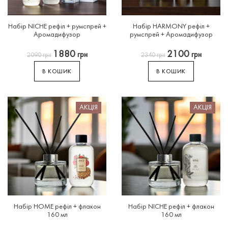
Набір
NICHE
рефіл
+
румспрей
+
Набір
HARMONY
рефіл
+
Аромадифузор
румспрей
+
Аромадифузор
1880
2100
грн
грн
2090
грн
2340
грн
В КОШИК
В КОШИК
АКЦІЯ
АКЦІЯ
Набір
HOME
рефіл
+
флакон
Набір
NICHE
рефіл
+
флакон
160
мл
160
мл