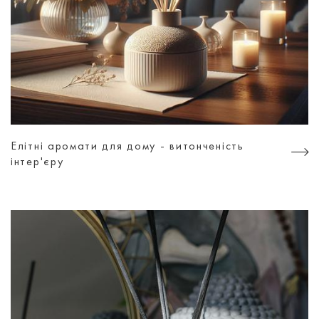
Елітні аромати для дому - витонченість
інтер'єру