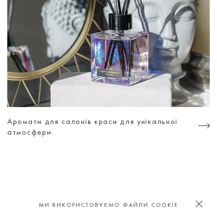
Аромати для салонів краси для унікальної
атмосфери
ШУКАЙ НАС В СОЦ МЕРЕЖАХ
МИ ВИКОРИСТОВУЄМО ФАЙЛИ COOKIE