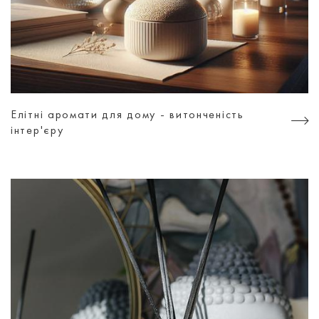
Елітні аромати для дому - витонченість
інтер'єру