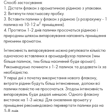
Спосіб застосування:
1. Дістати флакон з ароматичною рідиною з упаковки.
2. Витягнути пластмасову пробку.
3. Вставити палички у флакон з рідиною (з розрахунку - 1
2
паличка на 10-12 м
приміщення).
4. Протягом 1-2 днів палички просочаться рідиною і
природним шляхом випаровування наповнять приміщення
приємним ароматом.
Інтенсивність випаровування можна регулювати кількістю
одночасно вставлених в аромадифузор паличок (чим
більше паличок, тим більш насичений буде аромат).
Рекомендуємо починати з 1-2 паличок та додавати їх за
необхідністю.
У перші дні з початку використання нового флакону,
витрати рідини будуть більш інтенсивними, допоки всі
палички повністю не просочаться. Згодом інтенсивність
випаровувань буде дедалі меншою. Одного флакону
вистачає на 1-3 місяці. Для оновлення аромату у
приміщенні рекомендовано перевертати палички раз на
5-8 днів.