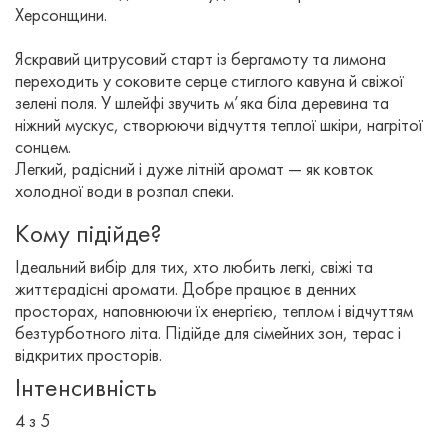
Херсонщини.
Яскравий цитрусовий старт із бергамоту та лимона
переходить у соковите серце стиглого кавуна й свіжої
зелені поля. У шлейфі звучить м’яка біла деревина та
ніжний мускус, створюючи відчуття теплої шкіри, нагрітої
сонцем.
Легкий, радісний і дуже літній аромат — як ковток
холодної води в розпал спеки.
Кому підійде?
Ідеальний вибір для тих, хто любить легкі, свіжі та
життєрадісні аромати. Добре працює в денних
просторах, наповнюючи їх енергією, теплом і відчуттям
безтурботного літа. Підійде для сімейних зон, терас і
відкритих просторів.
Інтенсивність
4 з 5