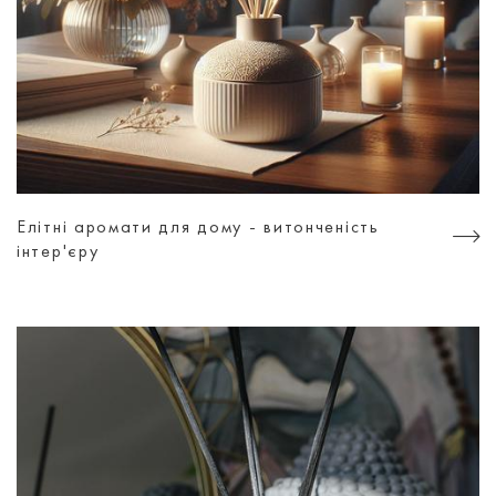
Елітні аромати для дому - витонченість
інтер'єру