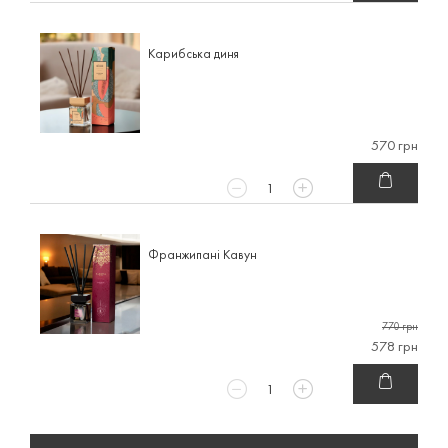
Карибська диня
570 грн
Франжипані Кавун
770 грн
578 грн