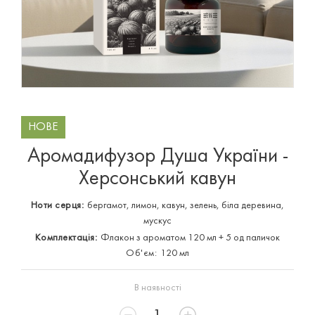
НОВЕ
Аромадифузор Душа України -
Херсонський кавун
Ноти серця:
бергамот, лимон, кавун, зелень, біла деревина,
мускус
Комплектація:
Флакон з ароматом 120 мл + 5 од паличок
Об'єм:
120 мл
В наявності