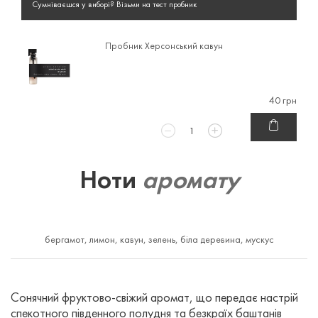
Сумніваєшся у виборі? Візьми на тест пробник
Пробник Херсонський кавун
40 грн
Ноти
аромату
бергамот, лимон, кавун, зелень, біла деревина, мускус
Сонячний фруктово-свіжий аромат, що передає настрій
спекотного південного полудня та безкраїх баштанів