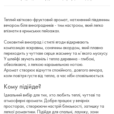
Теплий квітково-фруктовий аромат, натхненний південним
вечором біля виноградників - тим настроєм, який легко
впізнати в кримських пейзажах.
Соковитий виноград і стиглі ягоди відкривають
композицію яскравим, сонячним акордом, який плавно
переходить у чуттєве серце жасмину та м’якого мускусу.
У шлейфі звучать ваніль і тепла деревина - глибокі,
обволікаючі, з легкою карамельною нотою.
Аромат створює відчуття спокійного, довгого вечора,
коли повітря густе від тепла, а час ніби сповільнюється.
Кому підійде?
Ідеальний вибір для тих, хто любить теплі, чуттєві та
атмосферні аромати. Добре працює у вечірніх
просторах, створюючи настрій близькості, затишку та
легкої романтики. Підійде для спальні, лаунжу, зони