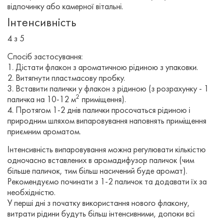
відпочинку або камерної вітальні.
Інтенсивність
4 з 5
Спосіб застосування:
1. Дістати флакон з ароматичною рідиною з упаковки.
2. Витягнути пластмасову пробку.
3. Вставити палички у флакон з рідиною (з розрахунку - 1
2
паличка на 10-12 м
приміщення).
4. Протягом 1-2 днів палички просочаться рідиною і
природним шляхом випаровування наповнять приміщення
приємним ароматом.
Інтенсивність випаровування можна регулювати кількістю
одночасно вставлених в аромадифузор паличок (чим
більше паличок, тим більш насичений буде аромат).
Рекомендуємо починати з 1-2 паличок та додавати їх за
необхідністю.
У перші дні з початку використання нового флакону,
витрати рідини будуть більш інтенсивними, допоки всі