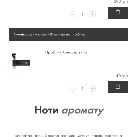
690 грн
Сумніваєшся у виборі? Візьми на тест пробник
Пробник Кримські вина
40 грн
Ноти
аромату
виноград, ягідний акорд, жасмин, мускус, ваніль, деревина