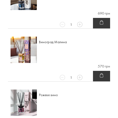
690 грн
Виноград Малина
570 грн
Рожеве вино