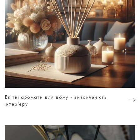
Елітні аромати для дому - витонченість
інтер'єру