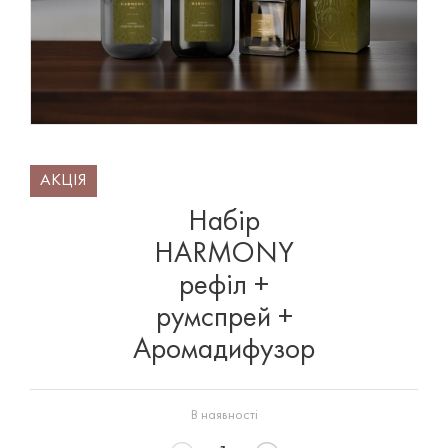
АКЦІЯ
Набір
HARMONY
рефіл +
румспрей +
Аромадифузор
В наявності