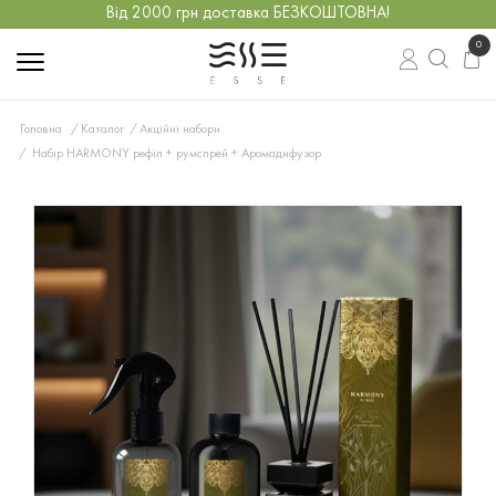
Від 2000 грн доставка БЕЗКОШТОВНА!
0
Головна
Каталог
Акційні набори
Набір HARMONY рефіл + румспрей + Аромадифузор