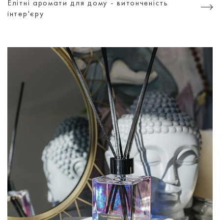
Елітні аромати для дому - витонченість
інтер'єру