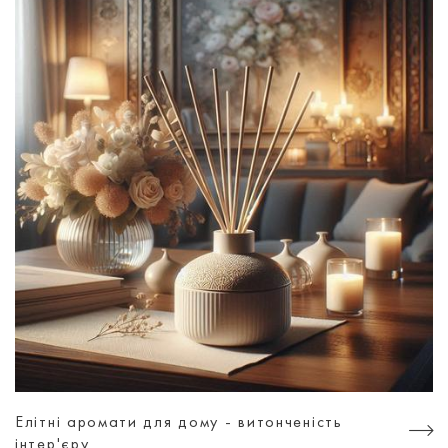
Елітні аромати для дому - витонченість
інтер'єру