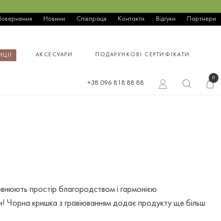
Повернення
Новини
Співпраця
Контакти
Відгуки
Партнери
АКСЕСУАРИ
ПОДАРУНКОВІ СЕРТИФІКАТИ
ИЦІЇ
0
+38 096 818 88 88
повнюють простір благородством і гармонією
ки! Чорна кришка з гравіюванням додає продукту ще більш