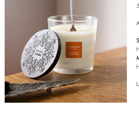
З
А
S
Н
M
Н
Ц