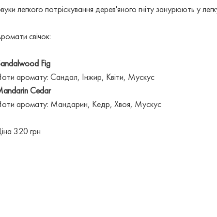
вуки легкого потріскування дерев'яного гніту занурюють у лег
ромати свічок:
andalwood Fig
оти аромату: Сандал, Інжир, Квіти, Мускус
andarin Cedar
оти аромату: Мандарин, Кедр, Хвоя, Мускус
іна 320 грн