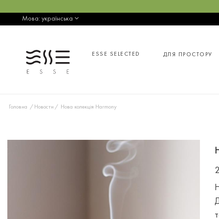
Мова:
українська
ESSE SELECTED
ДЛЯ ПРОСТОРУ
Головна
Новости
Нова колекція Harmony
2
Н
Д
т