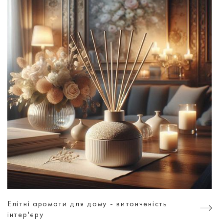
Елітні аромати для дому - витонченість
інтер'єру