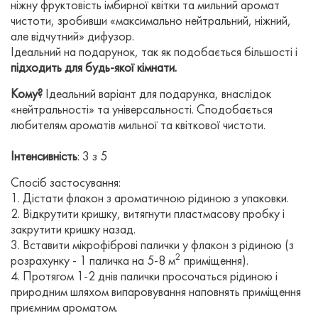
ніжну фруктовість імбирної квітки та мильний аромат
чистоти, зробивши «максимально нейтральний, ніжний,
але відчутний» дифузор.
Ідеальний
на
подарунок
,
так
як
подобається більшості
і
підходить
для
будь-якої кімнати
.
Кому?
Ідеальний варіант для подарунка, внаслідок
«нейтральності» та універсальності. Сподобається
любителям ароматів мильної та квіткової чистоти.
Інтенсивність
: 3 з 5
Спосіб застосування:
1. Дістати флакон з ароматичною рідиною з упаковки.
2. Відкрутити кришку, витягнути пластмасову пробку і
закрутити кришку назад.
3. Вставити мікрофіброві палички у флакон з рідиною (з
2
розрахунку - 1 паличка на 5-8 м
приміщення).
4. Протягом 1-2 днів палички просочаться рідиною і
природним шляхом випаровування наповнять приміщення
приємним ароматом.