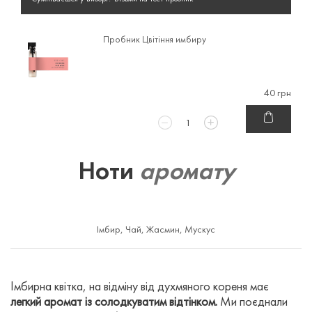
Пробник Цвітіння имбиру
40 грн
Ноти
аромату
Імбир
,
Чай
,
Жасмин
,
Мускус
Імбирна квітка, на відміну від духмяного кореня має
легкий аромат із солодкуватим відтінком.
Ми поєднали