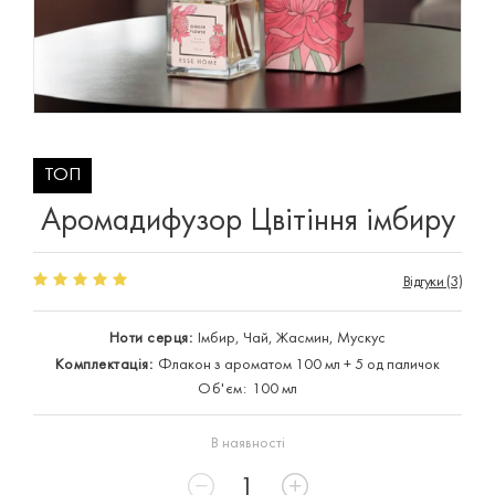
ТОП
Аромадифузор Цвітіння імбиру
Відгуки (3)
Ноти серця:
Імбир, Чай, Жасмин, Мускус
Комплектація:
Флакон з ароматом 100 мл + 5 од паличок
Об'єм:
100 мл
В наявності