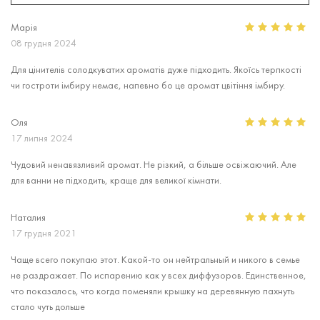
Марія
08 грудня 2024
Для цінителів солодкуватих ароматів дуже підходить. Якоїсь терпкості
чи гостроти імбиру немає, напевно бо це аромат цвітіння імбиру.
Оля
17 липня 2024
Чудовий ненавязливий аромат. Не різкий, а більше освіжаючий. Але
для ванни не підходить, краще для великої кімнати.
Наталия
17 грудня 2021
Чаще всего покупаю этот. Какой-то он нейтральный и никого в семье
не раздражает. По испарению как у всех диффузоров. Единственное,
что показалось, что когда поменяли крышку на деревянную пахнуть
стало чуть дольше