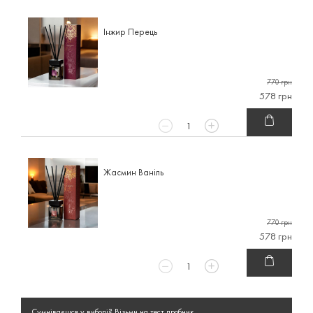
Інжир Перець
770 грн
578 грн
Жасмин Ваніль
770 грн
578 грн
Сумніваєшся у виборі? Візьми на тест пробник