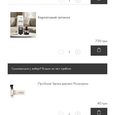
Карпатський світанок
750 грн
Сумніваєшся у виборі? Візьми на тест пробник
Пробник Удове дерево Розмарин
40 грн