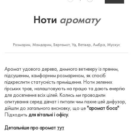
Ноти
аромату
Розмарин
,
Мандарин
,
Бергамот
,
Уд
,
Ветівер
,
Амбра
,
Мускус
Аромат удового дерева, димного ветиверу із пряним,
підсушеним, камфорним розмарином, як спосіб
підкреслити статусність приміщення. Ноти зелених
гірських трав, налаштовують на працю та дають енергію
для досягнення всіх цілей. Колись ми проводили
опитування серед дівчат і питали чим пахне цей дифузор,
дійшли до загального висновку, що це
"аромат боса"
Підходить
для
вітальні
і
офісу
.
Детальніше про аромат
тут