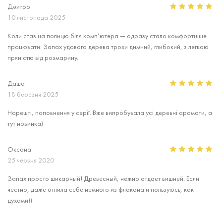
Дмитро
10 листопада 2025
Коли став на полицю біля комп’ютера — одразу стало комфортніше
працювати. Запах удового дерева трохи димний, глибокий, з легкою
пряністю від розмарину.
Даша
18 березня 2025
Нарешті, поповнення у серії. Вже випробувала усі деревні аромати, а
тут новинка)
Оксана
25 червня 2020
Запах просто шикарный! Древесный, нежно отдает вишней. Если
честно, даже отлила себе немного из флакона и пользуюсь, как
духами))