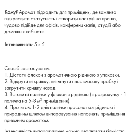
Кому?
Аромат підходить для приміщень, де важливо
підкреслити статусність і створити настрій на працю,
чудово підійде для офісів, конференц-залів, студій або
домашніх кабінетів.
Інтенсивність
: 5 з 5
Спосіб застосування:
1. Дістати флакон з ароматичною рідиною з упаковки.
2. Відкрутити кришку, витягнути пластмасову пробку і
закрутити кришку назад.
3. Вставити палички у флакон з рідиною (з розрахунку - 1
2
паличка на 5-8 м
приміщення).
4. Протягом 1-2 днів палички просочаться рідиною і
природним шляхом випаровування наповнять приміщення
приємним ароматом.
Інтенсивність випаровування можна регулювати кількістю