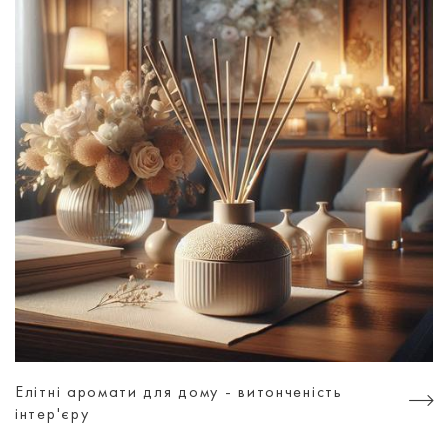
Елітні аромати для дому - витонченість
інтер'єру